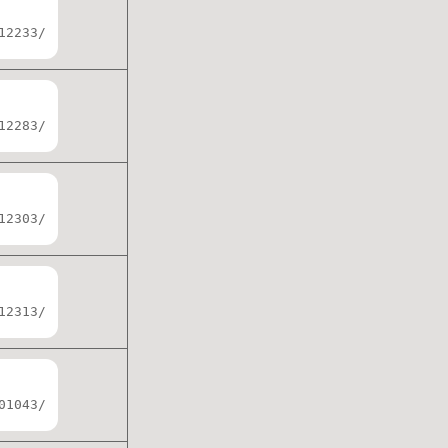
12233/
12283/
12303/
12313/
01043/