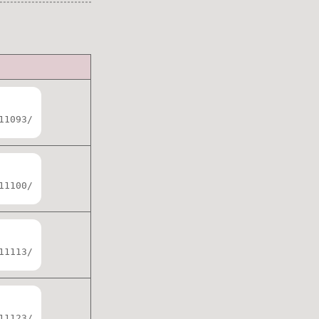
11093/
11100/
11113/
11123/