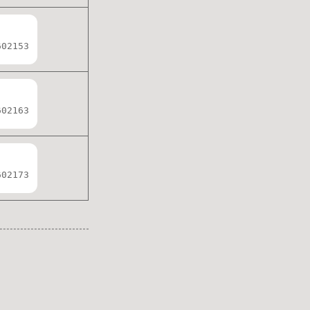
602153
602163
602173