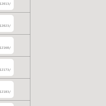
12013/
12023/
12160/
12173/
12183/