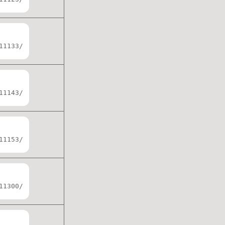
11133/
11143/
11153/
11300/