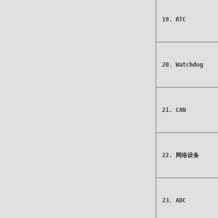
19. RTC
20. Watchdog
21. CAN
22. 网络设备
23. ADC