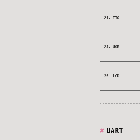
24. IIO
25. USB
26. LCD
UART