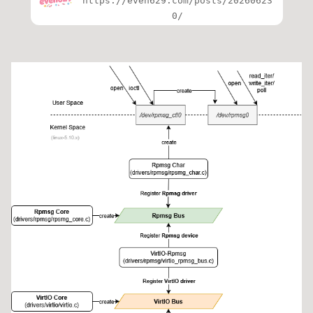
https://even629.com/posts/20260623
0/