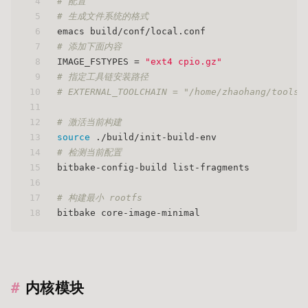
4
# 配置
5
# 生成文件系统的格式
6
emacs build/conf/local.conf
7
# 添加下面内容
8
IMAGE_FSTYPES = 
"ext4 cpio.gz"
9
# 指定工具链安装路径
10
# EXTERNAL_TOOLCHAIN = "/home/zhaohang/tools/
11
12
# 激活当前构建
13
source
 ./build/init-build-env
14
# 检测当前配置
15
bitbake-config-build list-fragments
16
17
# 构建最小 rootfs
18
bitbake core-image-minimal
内核模块