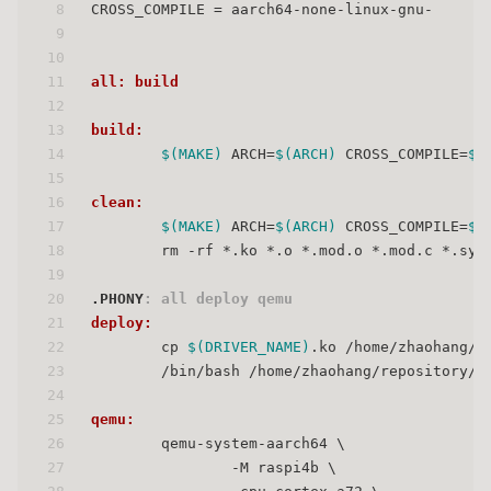
8
CROSS_COMPILE = aarch64-none-linux-gnu-
9
10
11
all: build
12
13
build:
14
$(MAKE)
 ARCH=
$(ARCH)
 CROSS_COMPILE=
$(
15
16
clean:
17
$(MAKE)
 ARCH=
$(ARCH)
 CROSS_COMPILE=
$(
18
	rm -rf *.ko *.o *.mod.o *.mod.c *.sym
19
20
.PHONY
: all deploy qemu
21
deploy:
22
	cp 
$(DRIVER_NAME)
.ko /home/zhaohang/r
23
	/bin/bash /home/zhaohang/repository/l
24
25
qemu:
26
	qemu-system-aarch64 \
27
		-M raspi4b \