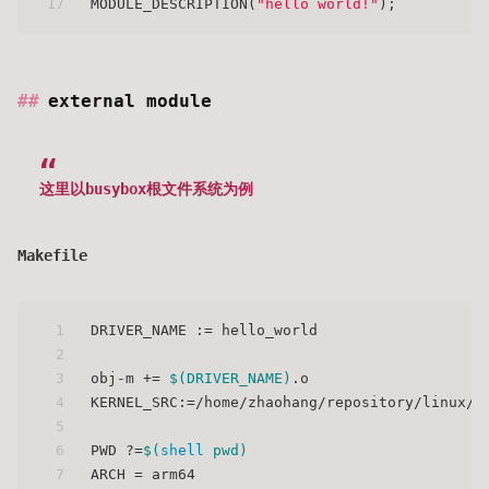
17
MODULE_DESCRIPTION(
"hello world!"
);
external module
这里以busybox根文件系统为例
Makefile
1
DRIVER_NAME := hello_world
2
3
obj-m += 
$(DRIVER_NAME)
.o
4
KERNEL_SRC:=/home/zhaohang/repository/linux/l
5
6
PWD ?=
$(
shell
 pwd)
7
ARCH = arm64