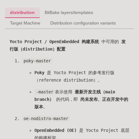
distribution
BitBake layers/templates
Target Machine
Distribution configuration variants
Yocto Project / OpenEmbedded 构建系统
中可用的
发
行版（distribution）配置
poky-master
Poky
是 Yocto Project 的参考发行版
（reference distribution）。
-master
表示使用
最新开发主线（main
branch）
的代码，即
尚未发布、正在开发中的
版本
。
oe-nodistro-master
OpenEmbedded (OE)
是 Yocto Project 底层
的构建框架。