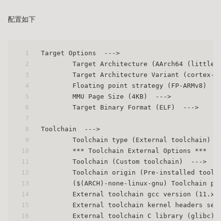
配置如下
1
Target Options  --->
2
	Target Architecture (AArch64 (little 
3
 	Target Architecture Variant (cortex-A
4
 	Floating point strategy (FP-ARMv8)  -
5
 	MMU Page Size (4KB)  --->
6
 	Target Binary Format (ELF)  --->
7
8
Toolchain  --->
9
	Toolchain type (External toolchain)  
10
  	*** Toolchain External Options ***
11
	Toolchain (Custom toolchain)  --->
12
	Toolchain origin (Pre-installed tool
13
	($(ARCH)-none-linux-gnu) Toolchain pr
14
	External toolchain gcc version (11.x)
15
	External toolchain kernel headers ser
16
	External toolchain C library (glibc) 