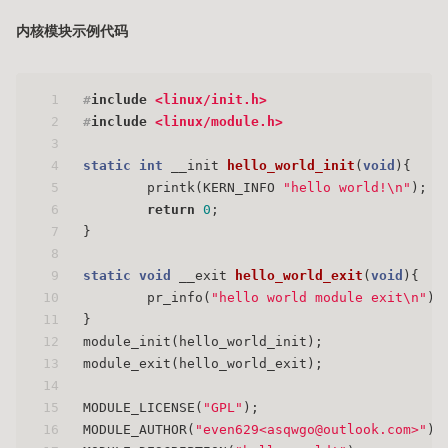
内核模块示例代码
1
#
include
<linux/init.h>
2
#
include
<linux/module.h>
3
4
static
int
 __init 
hello_world_init
(
void
)
{
5
        printk(KERN_INFO 
"hello world!\n"
);
6
return
0
;
7
}
8
9
static
void
 __exit 
hello_world_exit
(
void
)
{
10
        pr_info(
"hello world module exit\n"
);
11
}
12
module_init(hello_world_init);
13
module_exit(hello_world_exit);
14
15
MODULE_LICENSE(
"GPL"
);
16
MODULE_AUTHOR(
"even629<asqwgo@outlook.com>"
);