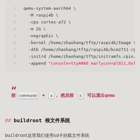
1
qemu-system-aarch64 \
2
  -M raspi4b \
3
  -cpu cortex-a72 \
4
  -m 2G \
5
  -nographic \
6
  -kernel /home/zhaohang/tftp/raspi4b/Image \
7
  -dtb /home/zhaohang/tftp/raspi4b/bcm2711-rpi
8
  -initrd /home/zhaohang/tftp/initramfs.cpio.g
9
  -append 
"console=ttyAMA0 earlycon=pl011,0xfe
按
+
, 然后按
可以退出qemu
command
a
x
buildroot 根文件系统
buildroot这里我们使用sd卡挂载文件系统