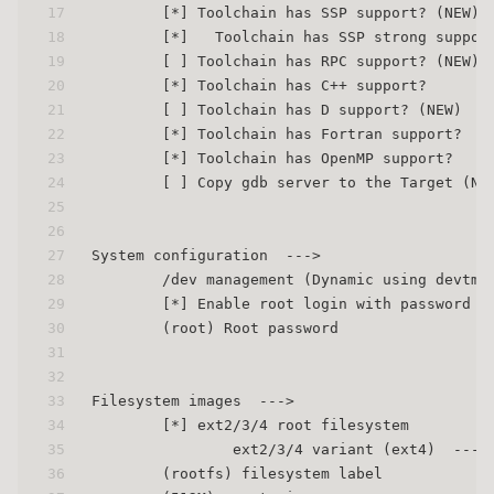
17
	[*] Toolchain has SSP support? (NEW)
18
	[*]   Toolchain has SSP strong suppor
19
	[ ] Toolchain has RPC support? (NEW)
20
	[*] Toolchain has C++ support?
21
	[ ] Toolchain has D support? (NEW)
22
	[*] Toolchain has Fortran support?
23
	[*] Toolchain has OpenMP support?
24
	[ ] Copy gdb server to the Target (NE
25
26
27
System configuration  --->
28
        /dev management (Dynamic using devtmp
29
	[*] Enable root login with password (
30
	(root) Root password
31
32
33
Filesystem images  --->
34
	[*] ext2/3/4 root filesystem
35
		ext2/3/4 variant (ext4)  --->
36
	(rootfs) filesystem label