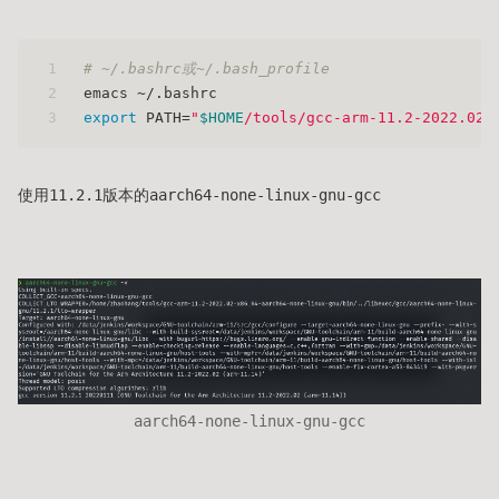
1
# ~/.bashrc或~/.bash_profile
2
emacs ~/.bashrc
3
export
 PATH=
"
$HOME
/tools/gcc-arm-11.2-2022.02-
使用11.2.1版本的aarch64-none-linux-gnu-gcc
aarch64-none-linux-gnu-gcc