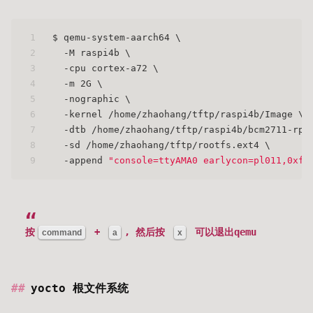
1
$ qemu-system-aarch64 \
2
  -M raspi4b \
3
  -cpu cortex-a72 \
4
  -m 2G \
5
  -nographic \
6
  -kernel /home/zhaohang/tftp/raspi4b/Image \
7
  -dtb /home/zhaohang/tftp/raspi4b/bcm2711-rpi
8
  -sd /home/zhaohang/tftp/rootfs.ext4 \
9
  -append 
"console=ttyAMA0 earlycon=pl011,0xfe
按
+
, 然后按
可以退出qemu
command
a
x
yocto 根文件系统