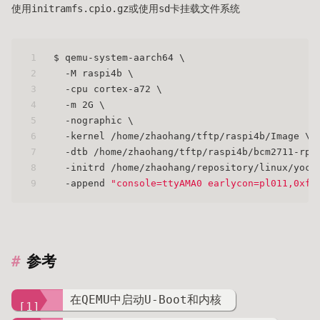
使用initramfs.cpio.gz或使用sd卡挂载文件系统
1
$ qemu-system-aarch64 \
2
  -M raspi4b \
3
  -cpu cortex-a72 \
4
  -m 2G \
5
  -nographic \
6
  -kernel /home/zhaohang/tftp/raspi4b/Image \
7
  -dtb /home/zhaohang/tftp/raspi4b/bcm2711-rpi
8
  -initrd /home/zhaohang/repository/linux/yoct
9
  -append 
"console=ttyAMA0 earlycon=pl011,0xfe
参考
在QEMU中启动U-Boot和内核
[1]