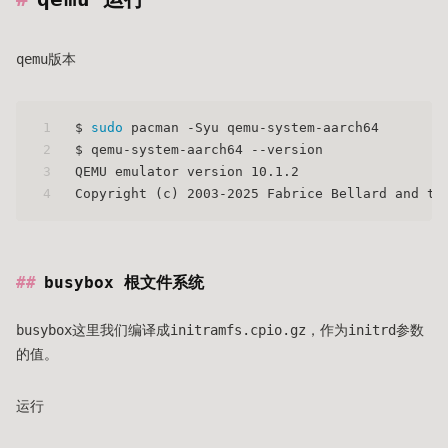
qemu版本
1
$ 
sudo
 pacman -Syu qemu-system-aarch64
2
$ qemu-system-aarch64 --version
3
QEMU emulator version 10.1.2
4
Copyright (c) 2003-2025 Fabrice Bellard and th
busybox 根文件系统
busybox这里我们编译成initramfs.cpio.gz，作为initrd参数
的值。
运行