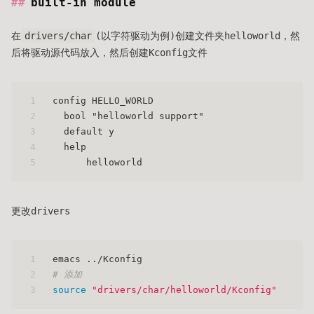
built-in module
在
drivers/char
(以字符驱动为例)创建文件夹helloworld，然
后将驱动源代码放入，然后创建Kconfig文件
1
config HELLO_WORLD
2
  bool "helloworld support"
3
  default y
4
  help
5
      helloworld
更改drivers
1
emacs ../Kconfig
2
# 添加
3
source
"drivers/char/helloworld/Kconfig"