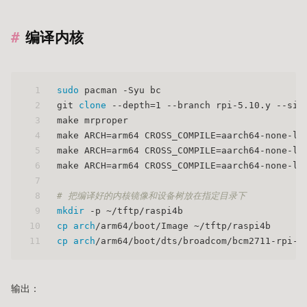
编译内核
1
sudo
 pacman -Syu bc
2
git 
clone
 --depth=1 --branch rpi-5.10.y --sin
3
make mrproper
4
make ARCH=arm64 CROSS_COMPILE=aarch64-none-li
5
make ARCH=arm64 CROSS_COMPILE=aarch64-none-li
6
make ARCH=arm64 CROSS_COMPILE=aarch64-none-li
7
8
# 把编译好的内核镜像和设备树放在指定目录下
9
mkdir
 -p ~/tftp/raspi4b
10
cp
arch
/arm64/boot/Image ~/tftp/raspi4b
11
cp
arch
/arm64/boot/dts/broadcom/bcm2711-rpi-4
输出：