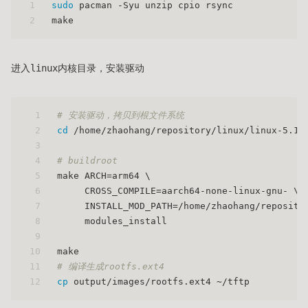
1
sudo
 pacman -Syu unzip cpio rsync
2
make
进入linux内核目录，安装驱动
1
# 安装驱动，拷贝到根文件系统
2
cd
 /home/zhaohang/repository/linux/linux-5.10
3
4
# buildroot
5
make ARCH=arm64 \
6
     CROSS_COMPILE=aarch64-none-linux-gnu- \
7
     INSTALL_MOD_PATH=/home/zhaohang/reposito
8
     modules_install
9
10
make
11
# 编译生成rootfs.ext4
12
cp
 output/images/rootfs.ext4 ~/tftp