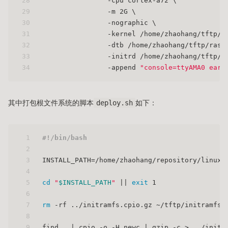
28
		-cpu cortex-a72 \
29
		-m 2G \
30
		-nographic \
31
		-kernel /home/zhaohang/tftp/r
32
		-dtb /home/zhaohang/tftp/ras
33
		-initrd /home/zhaohang/tftp/
34
		-append 
"console=ttyAMA0 earl
其中打包根文件系统的脚本
deploy.sh
如下：
1
#!/bin/bash
2
3
INSTALL_PATH=/home/zhaohang/repository/linux/
4
5
cd
"
$INSTALL_PATH
"
 || 
exit
 1
6
7
rm
 -rf ../initramfs.cpio.gz ~/tftp/initramfs.
8
9
find . | cpio -o -H newc | gzip -c > ../initr