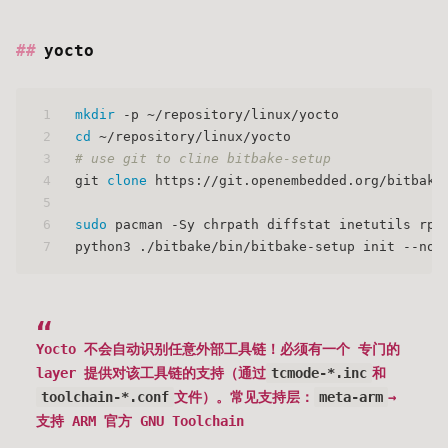
yocto
1
mkdir
 -p ~/repository/linux/yocto
2
cd
 ~/repository/linux/yocto
3
# use git to cline bitbake-setup
4
git 
clone
 https://git.openembedded.org/bitbake
5
6
sudo
 pacman -Sy chrpath diffstat inetutils rpc
7
python3 ./bitbake/bin/bitbake-setup init --non
Yocto 不会自动识别任意外部工具链！必须有一个 专门的
layer 提供对该工具链的支持（通过
tcmode-*.inc
和
toolchain-*.conf
文件）。常见支持层：
meta-arm
→
支持 ARM 官方 GNU Toolchain