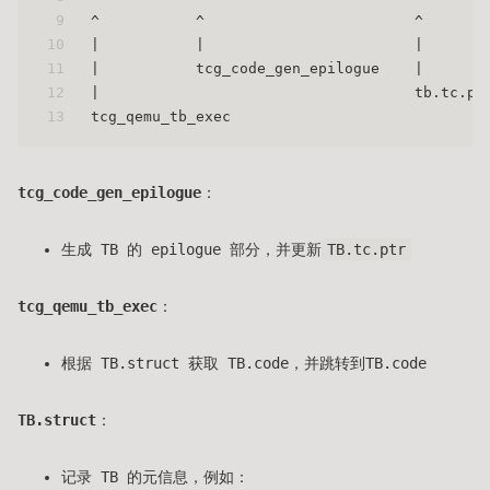
9
^           ^                        ^       
10
|           |                        |       
11
|           tcg_code_gen_epilogue    |       
12
|                                    tb.tc.pt
13
tcg_qemu_tb_exec                             
tcg_code_gen_epilogue
：
生成 TB 的 epilogue 部分，并更新
TB.tc.ptr
tcg_qemu_tb_exec
：
根据 TB.struct 获取 TB.code，并跳转到TB.code
TB.struct
：
记录 TB 的元信息，例如：