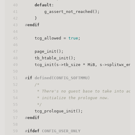
40
default
:
41
        g_assert_not_reached();
42
    }
43
#
endif
44
45
    tcg_allowed = 
true
;
46
47
    page_init();
48
    tb_htable_init();
49
    tcg_init(s->tb_size * MiB, s->splitwx_ena
50
51
#
if
 defined(CONFIG_SOFTMMU)
52
/*
53
     * There's no guest base to take into acc
54
     * initialize the prologue now.
55
     */
56
    tcg_prologue_init();
57
#
endif
58
59
#
ifdef
 CONFIG_USER_ONLY