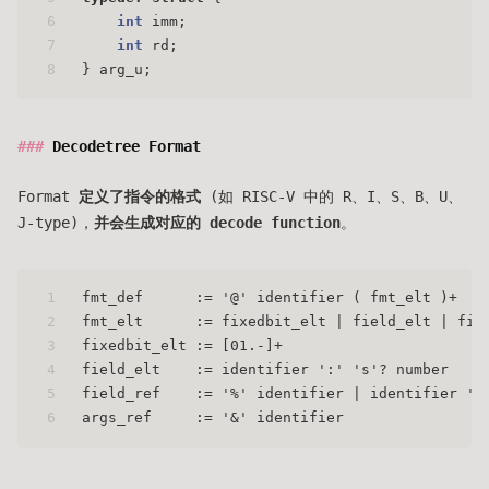
6
int
 imm;
7
int
 rd;
8
} arg_u;
Decodetree Format
Format
定义了指令的格式
(如 RISC-V 中的 R、I、S、B、U、
J-type)，
并会生成对应的 decode function
。
1
fmt_def      := '@' identifier ( fmt_elt )+
2
fmt_elt      := fixedbit_elt | field_elt | fie
3
fixedbit_elt := [01.-]+
4
field_elt    := identifier ':' 's'? number
5
field_ref    := '%' identifier | identifier '=
6
args_ref     := '&' identifier