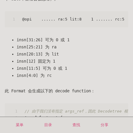
1
@opi    ...... ra:5 lit:8    1 ....... rc:5
insn[31:26] 可为 0 或 1
insn[25:21] 为 ra
insn[20:13] 为 lit
insn[12] 固定为 1
insn[11:5] 可为 0 或 1
insn[4:0] 为 rc
此 Format 会生成以下的 decode function：
1
// 由于我们没有指定 args_ref，因此 Decodetree 根据了 
2
typedef
struct
 {
3
int
 lit;
菜单
目录
查找
分享
4
int
 ra;