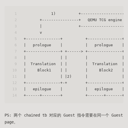
1
            1)          +--------------------
2
       +----------------+   QEMU TCG engine  
3
       |                +--------------------
4
       v                                     
5
+---------------+          +---------------+ 
6
|   prologue    |          |   prologue    | 
7
+---------------+ +------> +---------------+ 
8
|               | |        |               | 
9
|  Translation  | |        |  Translation  | 
10
|     Block1    | |        |     Block2    | 
11
|               | |2)      |               | 
12
+---------------+-+        +---------------+-
13
|   epilogue    |          |   epilogue    | 
14
+------+--------+          +-------+-------+ 
PS: 两个 chained tb 对应的 Guest 指令需要在同一个 Guest
page。