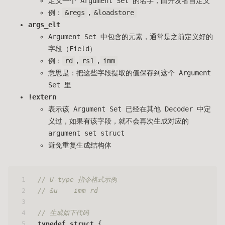
定义一个 Argument Set 的名字，由开发者自定义
例：
&regs
,
&loadstore
args_elt
Argument Set 中包含的元素，通常是之前定义好的
字段（Field）
例：
rd
,
rs1
,
imm
意思是：把这些字段提取的值保存到这个 Argument
Set 里
!extern
表示该 Argument Set 已经在其他 Decoder 中定
义过，如果有该字段，就不会再次生成对应的
argument set struct
避免重复生成结构体
1
// U-type 指令格式示例
2
// &u    imm rd
3
4
// 生成如下代码
5
typedef
struct
 {