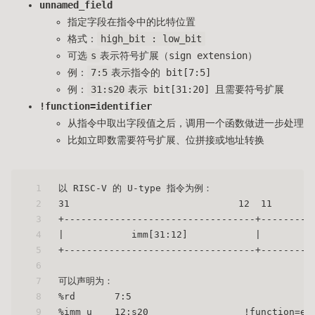
unnamed_field
指定字段在指令中的比特位置
格式：
high_bit : low_bit
可选
s
表示符号扩展（sign extension）
例：
7:5
表示指令的 bit[7:5]
例：
31:s20
表示 bit[31:20] 且需要符号扩展
!function=identifier
从指令中取出字段值之后，调用一个函数做进一步处理
比如立即数需要符号扩展、位拼接或地址转换
1
以 RISC-V 的 U-type 指令为例：
2
31                              12  11       
3
+----------------------------------+---------
4
|            imm[31:12]            |         
5
+----------------------------------+---------
6
7
可以声明为：
8
%rd       7:5
9
%imm_u    12:s20                 !function=ex