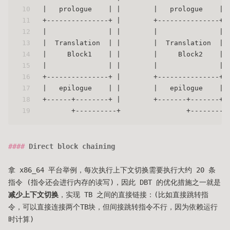
10
|   prologue    | |        |   prologue    | 
11
+---------------+ |        +---------------+ 
12
|               | |        |               | 
13
|  Translation  | |        |  Translation  | 
14
|     Block1    | |        |     Block2    | 
15
|               | |        |               | 
16
+---------------+ |        +---------------+-
17
|   epilogue    | |        |   epilogue    | 
18
+------+--------+ |        +-------+-------+ 
19
       +----------+                +---------
Direct block chaining
拿 x86_64 平台举例，每次执行上下文切换需要执行大约 20 条
指令 (指令还会进行内存的读写)，因此 DBT 的优化措施之一就是
减少上下文切换
，实现 TB 之间的直接链接：(比如直接跳转指
令，可以直接连接两个TB块，但间接跳转指令不行，因为依赖运行
时计算)