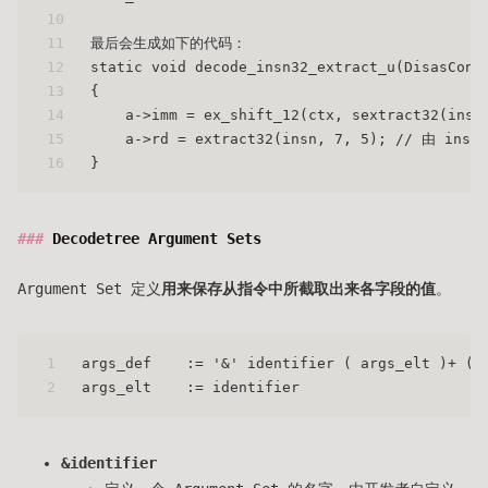
10
11
最后会生成如下的代码：
12
static void decode_insn32_extract_u(DisasCont
13
{
14
    a->imm = ex_shift_12(ctx, sextract32(
15
    a->rd = extract32(insn, 7, 5); // 由 ins
16
}
Decodetree Argument Sets
Argument Set 定义
用来保存从指令中所截取出来各字段的值
。
1
args_def    := '&' identifier ( args_elt )+ ( 
2
args_elt    := identifier
&identifier