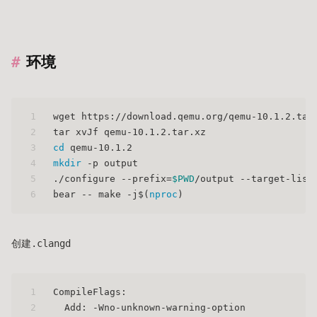
环境
1
wget https://download.qemu.org/qemu-10.1.2.tar
2
tar xvJf qemu-10.1.2.tar.xz
3
cd
 qemu-10.1.2
4
mkdir
 -p output
5
./configure --prefix=
$PWD
/output --target-list
6
bear -- make -j$(
nproc
)
创建.clangd
1
CompileFlags:
2
  Add: -Wno-unknown-warning-option