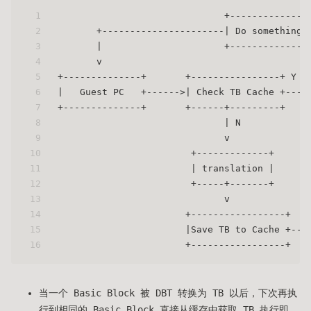
1
                              +--------------
2
       +----------------------| Do something 
3
       |                      +--------------
4
       v                                     
5
+--------------+       +----------------+ Y  
6
|   Guest PC   +------>| Check TB Cache +----
7
+--------------+       +------+---------+    
8
                              | N            
9
                              v              
10
                        +-------------+      
11
                        | translation |      
12
                        +-----+-------+      
13
                              v              
14
                       +-----------------+   
15
                       |Save TB to Cache +---
16
                       +-----------------+   
当一个 Basic Block 被 DBT 转换为 TB 以后，下次再执
行到相同的 Basic Block 直接从缓存中获取 TB 执行即