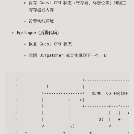
保存 Guest CPU 状态（寄存器、标志位等）到宿主
寄存器或内存
设置执行环境
Epilogue（后置代码）
：
恢复 Guest CPU 状态
跳回 Dispatcher 或直接跳到下一个 TB
1
                        +--------------------
2
         1)             |                    
3
       +----------------+   QEMU TCG engine  
4
       |          +---->|                    
5
       |          |     +----------+---^-----
6
       |          |                |   |   4)
7
       |          |            3)  |   +-----
8
       v          |2)              v         
9
+---------------+ |        +---------------+ 