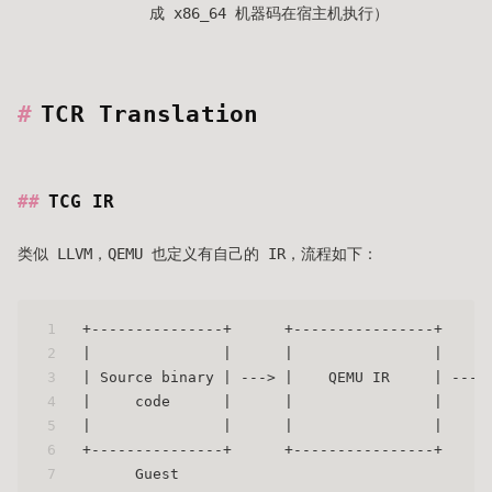
成 x86_64 机器码在宿主机执行）
TCR Translation
TCG IR
类似 LLVM，QEMU 也定义有自己的 IR，流程如下：
1
+---------------+      +----------------+     
2
|               |      |                |     
3
| Source binary | ---> |    QEMU IR     | --->
4
|     code      |      |                |     
5
|               |      |                |     
6
+---------------+      +----------------+     
7
      Guest                                   