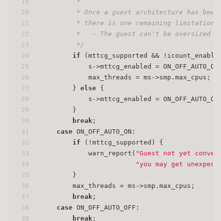
19
         *
20
         * Once a guest architecture has been
21
         * there is one remaining limitation 
22
         *   - The guest can't be oversized (
23
         */
24
if
 (mttcg_supported && !icount_enable
25
            s->mttcg_enabled = ON_OFF_AUTO_ON
26
            max_threads = ms->smp.max_cpus;
27
        } 
else
 {
28
            s->mttcg_enabled = ON_OFF_AUTO_OF
29
        }
30
break
;
31
case
 ON_OFF_AUTO_ON:
32
if
 (!mttcg_supported) {
33
            warn_report(
"Guest not yet conver
34
"you may get unexpect
35
        }
36
        max_threads = ms->smp.max_cpus;
37
break
;
38
case
 ON_OFF_AUTO_OFF:
39
break
;