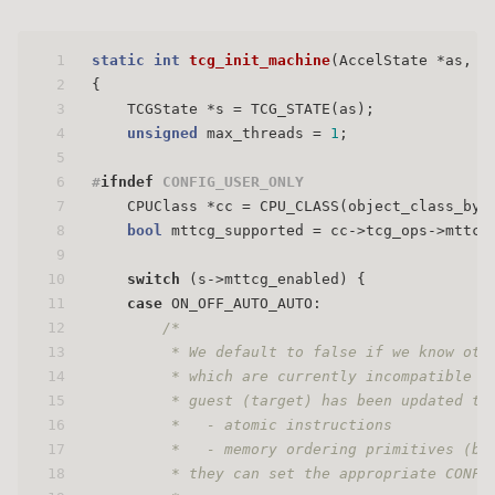
1
static
int
tcg_init_machine
(AccelState *as, M
2
{
3
    TCGState *s = TCG_STATE(as);
4
unsigned
 max_threads = 
1
;
5
6
#
ifndef
 CONFIG_USER_ONLY
7
    CPUClass *cc = CPU_CLASS(object_class_by_
8
bool
 mttcg_supported = cc->tcg_ops->mttcg
9
10
switch
 (s->mttcg_enabled) {
11
case
 ON_OFF_AUTO_AUTO:
12
/*
13
         * We default to false if we know oth
14
         * which are currently incompatible w
15
         * guest (target) has been updated to
16
         *   - atomic instructions
17
         *   - memory ordering primitives (ba
18
         * they can set the appropriate CONFI