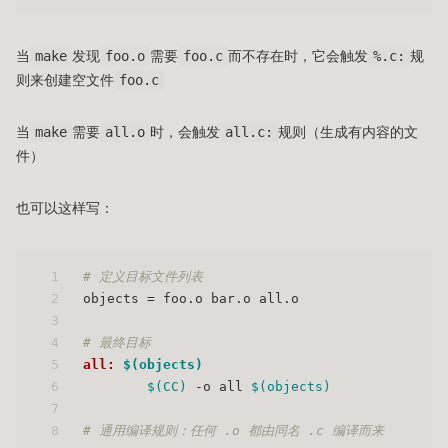
当
make
发现
foo.o
需要
foo.c
而不存在时，它会触发
%.c:
规
则来创建空文件
foo.c
当
make
需要
all.o
时，会触发
all.c:
规则（生成有内容的文
件）
也可以这样写：
1
# 定义目标文件列表
2
objects = foo.o bar.o all.o
3
4
# 最终目标
5
all: 
$(objects)
6
$(CC)
 -o all 
$(objects)
7
8
# 通用编译规则：任何 .o 都由同名 .c 编译而来