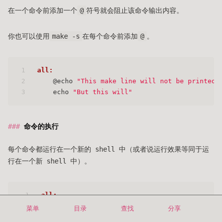
在一个命令前添加一个
@
符号就会阻止该命令输出内容。
你也可以使用
make -s
在每个命令前添加
@
。
1
all: 
2
    @echo 
"This make line will not be printed"
3
    echo 
"But this will"
命令的执行
每个命令都运行在一个新的 shell 中（或者说运行效果等同于运
行在一个新 shell 中）。
1
all: 
2
    cd ..
菜单
目录
查找
分享
3
# The cd above does not affect this line,