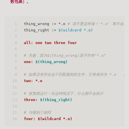
数包裹）。
1
thing_wrong := *.o 
# 请不要这样做！'*.o' 将不会
2
thing_right := 
$(
wildcard
 *.o)
3
4
all: one two three four
5
6
# 失败，因为$(thing_wrong)是字符串"*.o"
7
one: 
$(thing_wrong)
8
9
# 如果没有符合这个匹配规则的文件，它将保持为 *.o   :(
10
two: *.o 
11
12
# 按预期运行！在这种情况下，什么都不会执行
13
three: 
$(thing_right)
14
15
# 与规则三相同
16
four: $(wildcard *.o)