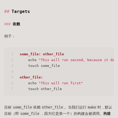
Targets
依赖
例子：
1
some_file: other_file
2
    echo 
"This will run second, because it dep
3
    touch some_file
4
5
other_file:
6
    echo 
"This will run first"
7
    touch other_file
目标
some_file
依赖
other_file
。当我们运行
make
时，默认
目标（即
some_file
，因为它是第一个）的构建会被调用。
构建