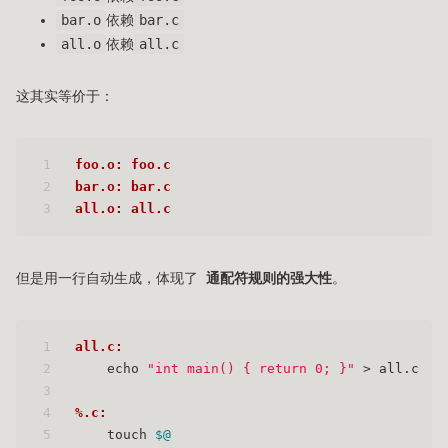
bar.o
依赖
bar.c
all.o
依赖
all.c
这其实等价于：
1
foo.o: foo.c
2
bar.o: bar.c
3
all.o: all.c
但是用一行自动生成，体现了
通配符规则的强大性
。
1
all.c:
2
    echo 
"int main() { return 0; }"
 > all.c
3
4
%.c:
5
    touch 
$@