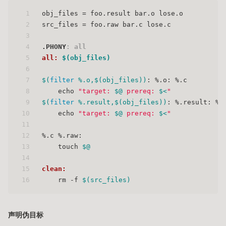
1
obj_files = foo.result bar.o lose.o
2
src_files = foo.raw bar.c lose.c
3
4
.PHONY
: all
5
all: 
$(obj_files)
6
7
$(
filter
 %.o,
$(obj_files)
)
: %.o: %.c
8
    echo 
"target: 
$@
 prereq: 
$<
"
9
$(
filter
 %.result,
$(obj_files)
)
: %.result: %.
10
    echo 
"target: 
$@
 prereq: 
$<
"
11
12
%.c %.raw:
13
    touch 
$@
14
15
clean:
16
    rm -f 
$(src_files)
声明伪目标