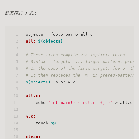
静态模式
方式：
1
objects = foo.o bar.o all.o
2
all: 
$(objects)
3
4
# These files compile via implicit rules
5
# Syntax - targets ...: target-pattern: prere
6
# In the case of the first target, foo.o, the
7
# It then replaces the '%' in prereq-patterns
8
$(objects)
: %.o: %.c
9
10
all.c:
11
    echo 
"int main() { return 0; }"
 > all.c
12
13
%.c:
14
    touch 
$@
15
16
clean: