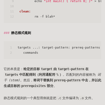
9
	echo 
"int main() { return 0; }"
 > bla
10
11
clean:
12
	rm -f blah*
静态模式规则
1
targets ...: target-pattern: prereq-patterns .
2
   commands
它的本质是：
给定的目标
target
由
target-pattern
在
targets
中匹配得到（利用通配符
%
）
。匹配到的内容被称为
词
干 (stem)
。然后，
将词干替换到
prereq-pattern
中去，并以此
生成目标的
prerequisites
部分
。
静态模式规则的一个典型用例就是把
.c
文件编译为
.o
文件。