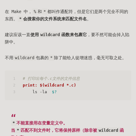
在 Make 中，
%
和
*
都叫作通配符，但是它们是两个完全不同的
东西。
*
会搜索你的文件系统来匹配文件名
。
建议应该一直
使用
wildcard
函数来包裹它
，要不然可能会掉入陷
阱中。
不用
wildcard
包裹的
*
除了能给人徒增迷惑，毫无可取之处。
1
# 打印出每个.c文件的文件信息
2
print: $(wildcard *.c)
3
    ls -la  
$?
*
不能直接用在变量定义中。
当
*
匹配不到文件时，它将保持原样（除非被
wildcard
函