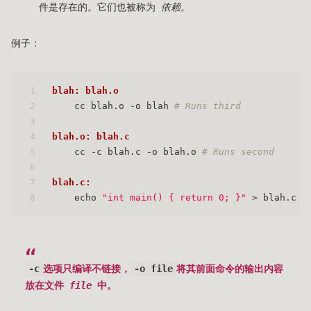
件是存在的。它们也被称为
依赖
。
例子：
1
blah: blah.o
2
    cc blah.o -o blah 
# Runs third
3
4
blah.o: blah.c
5
    cc -c blah.c -o blah.o 
# Runs second
6
7
blah.c:
8
    echo 
"int main() { return 0; }"
 > blah.c 
#
-c
选项只编译不链接，
-o file
将其前面命令的输出内容
放在文件
file
中。