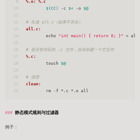
9
%.o: %.c
10
$(CC)
 -c 
$<
 -o 
$@
11
12
# 生成 all.c（如果不存在）
13
all.c:
14
	echo 
"int main() { return 0; }"
 > all
15
16
# 若没有对应的 .c 文件，自动创建一个空文件
17
%.c:
18
	touch 
$@
19
20
# 清理
21
clean:
22
	rm -f *.c *.o all
静态模式规则与过滤器
例子：