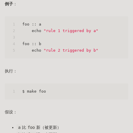
例子
：
1
foo :: a
2
    echo 
"rule 1 triggered by a"
3
4
foo :: b
5
    echo 
"rule 2 triggered by b"
执行：
1
$ make foo
假设：
a
比
foo
新（被更新）