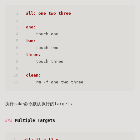
1
all: one two three
2
3
one:
4
    touch one
5
two:
6
    touch two
7
three:
8
    touch three
9
10
clean:
11
    rm -f one two three
执行make命令默认执行的targets
Multiple Targets
1
all: f1.o f2.o