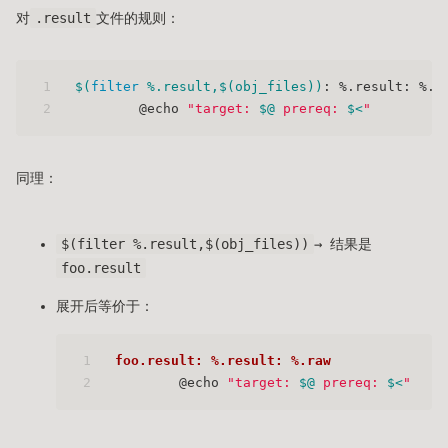
对
.result
文件的规则：
1
$(
filter
 %.result,
$(obj_files)
)
: %.result: %.r
2
	@echo 
"target: 
$@
 prereq: 
$<
"
同理：
$(filter %.result,$(obj_files))
→ 结果是
foo.result
展开后等价于：
1
foo.result: %.result: %.raw
2
	@echo 
"target: 
$@
 prereq: 
$<
"