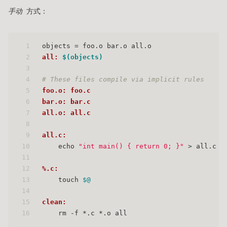
手动
方式：
1
objects = foo.o bar.o all.o
2
all: 
$(objects)
3
4
# These files compile via implicit rules
5
foo.o: foo.c
6
bar.o: bar.c
7
all.o: all.c
8
9
all.c:
10
    echo 
"int main() { return 0; }"
 > all.c
11
12
%.c:
13
    touch 
$@
14
15
clean:
16
    rm -f *.c *.o all