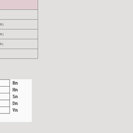
on）
on）
on）