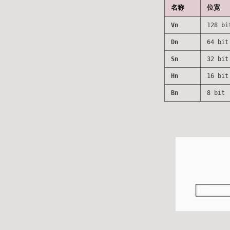
名称
位宽
Vn
128 bi
Dn
64 bit
Sn
32 bit
Hn
16 bit
Bn
8 bit