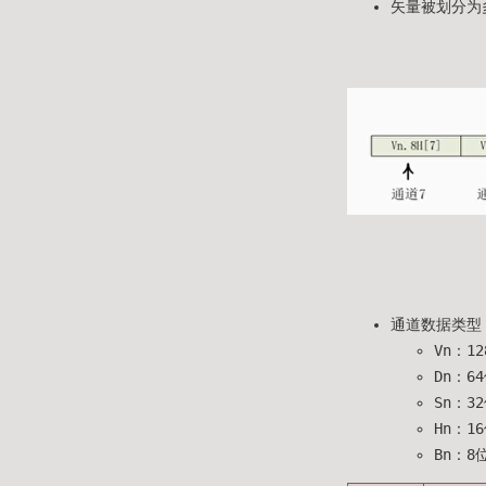
矢量被划分为多
通道数据类型
Vn：1
Dn：6
Sn：3
Hn：1
Bn：