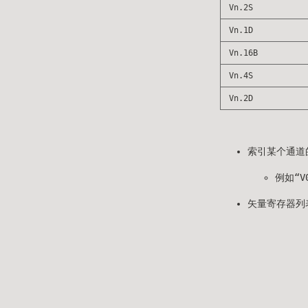
Vn.2S
Vn.1D
Vn.16B
Vn.4S
Vn.2D
索引某个通道
例如“V
矢量寄存器列表（