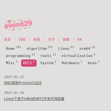
首页
归档
标签
关于
搜索
EN
101
241
43
16
Home
algorithm
Linux
arm64
12
11
9
programming
tools
virtualization
5
2
2
1
1
Misc
UEFI
System
Hardware
hexo
2025-02-25
EDK2获取Protocol总结
2025-01-10
Linux下基于edk2的UEFI开发环境搭建