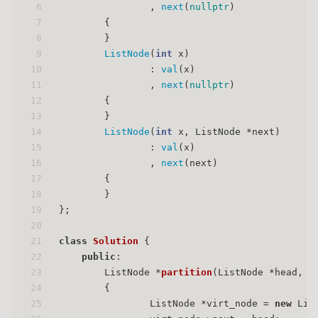
6
		, 
next
(
nullptr
)
7
	{
8
	}
9
ListNode
(
int
 x)
10
		: 
val
(x)
11
		, 
next
(
nullptr
)
12
	{
13
	}
14
ListNode
(
int
 x, ListNode *next)
15
		: 
val
(x)
16
		, 
next
(next)
17
	{
18
	}
19
};
20
21
class
Solution
 {
22
public
:
23
ListNode *
partition
(ListNode *head, 
i
24
{
25
		ListNode *virt_node = 
new
 Lis