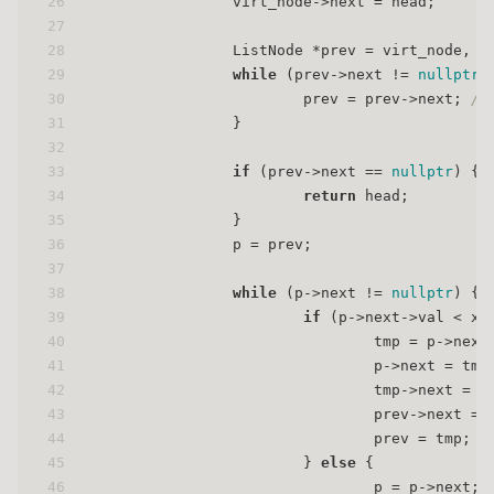
26
		virt_node->next = head;
27
28
		ListNode *prev = virt_node, *
29
while
 (prev->next != 
nullptr
 
30
			prev = prev->next; 
/
31
		}
32
33
if
 (prev->next == 
nullptr
) { 
34
return
 head;
35
		}
36
		p = prev;
37
38
while
 (p->next != 
nullptr
) {
39
if
 (p->next->val < x)
40
				tmp = p->next
41
				p->next = tm
42
				tmp->next =
43
				prev->next =
44
				prev = tmp;
45
			} 
else
 {
46
				p = p->next;