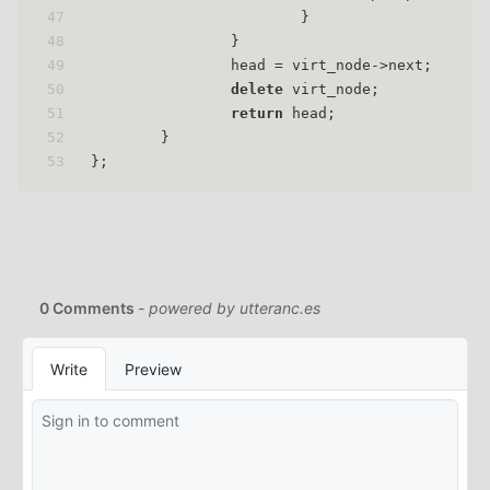
47
			}
48
		}
49
		head = virt_node->next;
50
delete
 virt_node;
51
return
 head;
52
	}
53
};