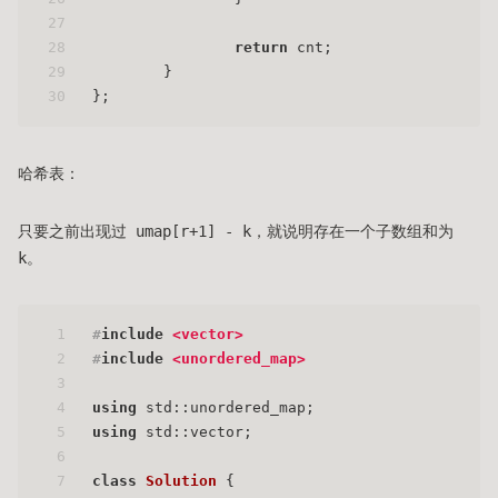
27
28
return
 cnt;
29
        }
30
};
哈希表：
只要之前出现过 umap[r+1] - k，就说明存在一个子数组和为
k。
1
#
include
<vector>
2
#
include
<unordered_map>
3
4
using
 std::unordered_map;
5
using
 std::vector;
6
7
class
Solution
 {