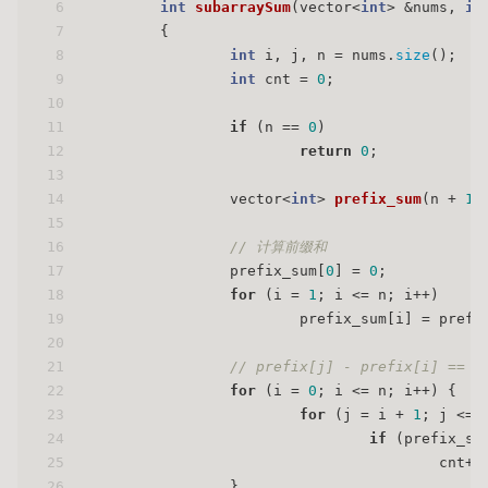
6
int
subarraySum
(vector<
int
> &nums, 
in
7
{
8
int
 i, j, n = nums.
size
();
9
int
 cnt = 
0
;
10
11
if
 (n == 
0
)
12
return
0
;
13
14
vector<
int
> 
prefix_sum
(n + 
1
)
15
16
// 计算前缀和
17
                prefix_sum[
0
] = 
0
;
18
for
 (i = 
1
; i <= n; i++)
19
                        prefix_sum[i] = prefi
20
21
// prefix[j] - prefix[i] == n
22
for
 (i = 
0
; i <= n; i++) {
23
for
 (j = i + 
1
; j <= 
24
if
 (prefix_su
25
                                        cnt++
26
                }