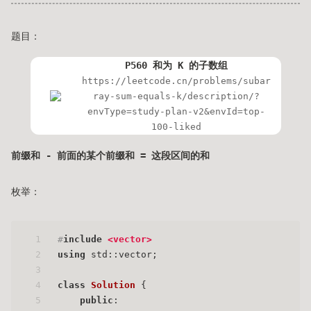
题目：
P560 和为 K 的子数组
https://leetcode.cn/problems/subar
ray-sum-equals-k/description/?
envType=study-plan-v2&envId=top-
100-liked
前缀和 - 前面的某个前缀和 = 这段区间的和
枚举：
1
#
include
<vector>
2
using
 std::vector;
3
4
class
Solution
 {
5
public
: