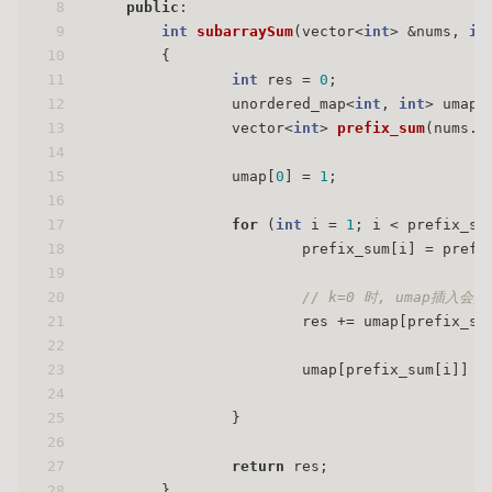
8
public
:
9
int
subarraySum
(vector<
int
> &nums, 
in
10
{
11
int
 res = 
0
;
12
                unordered_map<
int
, 
int
> umap;
13
vector<
int
> 
prefix_sum
(nums.s
14
15
                umap[
0
] = 
1
;
16
17
for
 (
int
 i = 
1
; i < prefix_su
18
                        prefix_sum[i] = prefi
19
20
// k=0 时, umap插入会
21
                        res += umap[prefix_su
22
23
                        umap[prefix_sum[i]] +
24
25
                }
26
27
return
 res;
28
        }