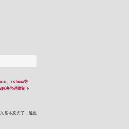
in、isTmax等
巧解决代码限制下
么久基本忘光了，遂重