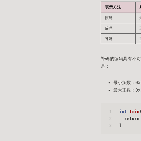
表示方法
原码
反码
补码
补码的编码具有不对
是：
最小负数：0x80
最大正数：0x7F
1
int
tmin
2
return
3
}