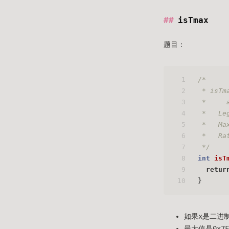
isTmax
题目：
1
/*
2
 * isTm
3
 *     
4
 *   Le
5
 *   Ma
6
 *   Ra
7
 */
8
int
isT
9
retur
10
}
如果x是二进
最大值是0x7F