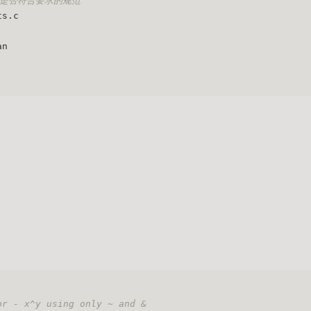
码是否符合要求的规范
ts.c
an 
or - x^y using only ~ and & 