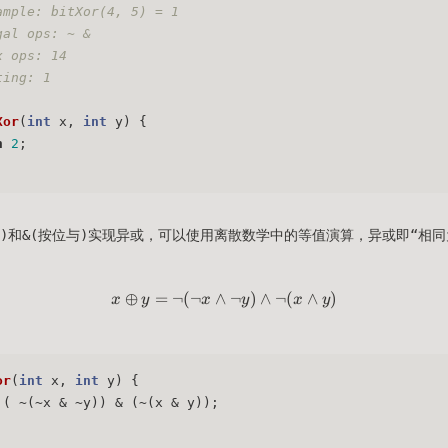
ample: bitXor(4, 5) = 1
gal ops: ~ &
x ops: 14
ting: 1
Xor
(
int
 x, 
int
 y)
 { 
n
2
;
反)和&(按位与)实现异或，可以使用离散数学中的等值演算，异或即“相同
⊕
=
¬
(
¬
∧
x \oplus y = \lnot (\lnot x \la
¬
)
∧
¬
(
∧
)
x
y
x
y
x
y
or
(
int
 x, 
int
 y)
 { 
 ( ~(~x & ~y)) & (~(x & y));