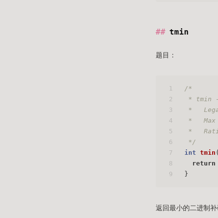
tmin
题目：
1
/* 
2
 * tmin 
3
 *   Leg
4
 *   Max
5
 *   Rat
6
 */
7
int
tmin
8
return
9
}
返回最小的二进制补