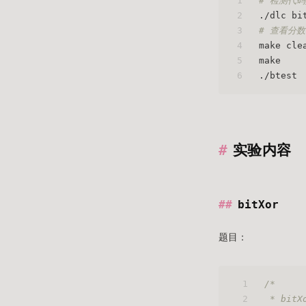
1
# 检测代
2
./dlc bi
3
# 查看分数
4
make cle
5
make 
6
./btest
实验内容
bitXor
题目：
1
/* 
2
 * bitX