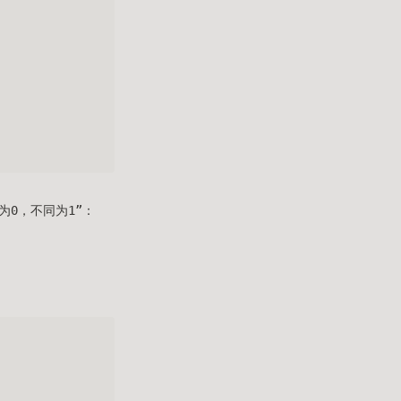
为0，不同为1”：
nd \lnot y) \land \lnot ( x \land y)