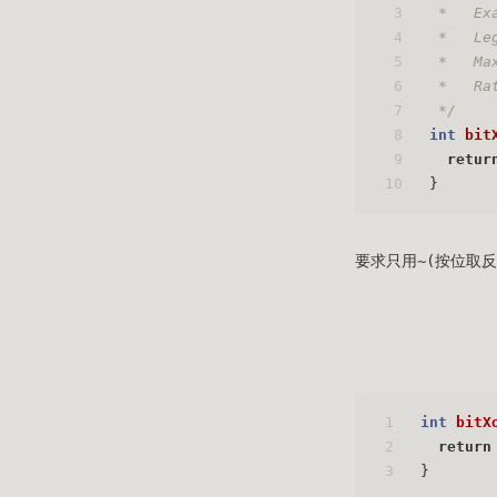
3
 *   Ex
4
 *   Le
5
 *   Ma
6
 *   Ra
7
 */
8
int
bit
9
retur
10
}
要求只用~(按位取
1
int
bitX
2
return
3
}