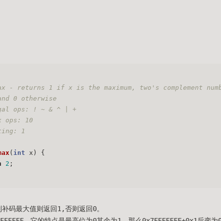
ax - returns 1 if x is the maximum, two's complement num
and 0 otherwise 
gal ops: ! ~ & ^ | +
x ops: 10
ting: 1
max
(
int
 x)
 {
n
2
;
制补码最大值则返回1,否则返回0。
FFFFFF，它的特点是最高位为0其余为1，那么0x7FFFFFFF+0x1后变为0x