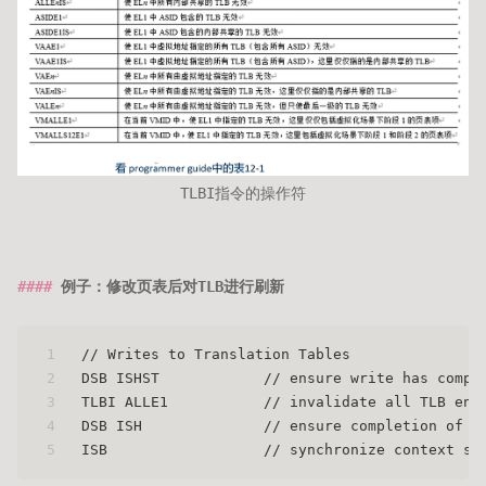
TLBI指令的操作符
例子：修改页表后对TLB进行刷新
1
// Writes to Translation Tables
2
DSB ISHST            // ensure write has compl
3
TLBI ALLE1           // invalidate all TLB ent
4
DSB ISH              // ensure completion of T
5
ISB                  // synchronize context so