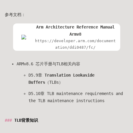
参考文档：
Arm Architecture Reference Manual
Armv8
https://developer.arm.com/document
ation/ddi0487/fc/
ARMv8.6 芯片手册与TLB相关内容
D5.9章
Translation Lookaside
Buffers
（TLBs）
D5.10章 TLB maintenance requirements and
the TLB maintenance instructions
TLB背景知识