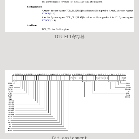
TCR_EL1寄存器
Bit assignment