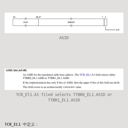
ASID
TCR_El1.A1 filed selects TTBR0_EL1.ASID or
TTBR1_EL1.ASID
TCR_EL1
中定义：