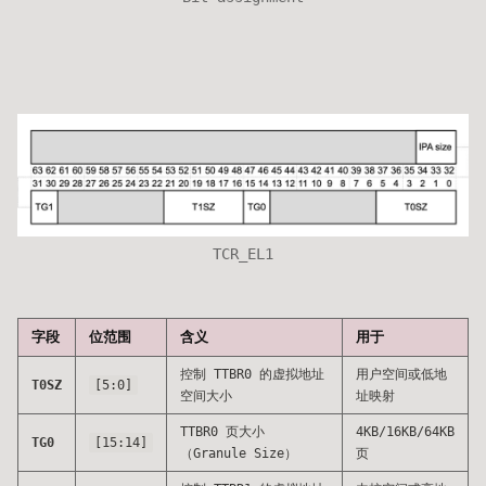
TCR_EL1
字段
位范围
含义
用于
控制 TTBR0 的虚拟地址
用户空间或低地
T0SZ
[5:0]
空间大小
址映射
TTBR0 页大小
4KB/16KB/64KB
TG0
[15:14]
（Granule Size）
页