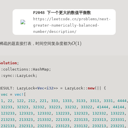
P2048 下一个更大的数值平衡数
https://leetcode.cn/problems/next-
greater-numerically-balanced-
number/description/
O(1)
(
1
)
稀疏的题直接打表，时间空间复杂度都为
O
Solution
;
::collections::HashMap;
::sync::LazyLock;
RESULT: LazyLock<
Vec
<
i32
>> = LazyLock::
new
(|| {
vec
 = 
vec!
[
1
, 
22
, 
122
, 
212
, 
221
, 
333
, 
1333
, 
3133
, 
3313
, 
3331
, 
4444
32233
, 
32323
, 
32332
, 
33223
, 
33232
, 
33322
, 
41444
, 
44144
,
123233
, 
123323
, 
123332
, 
132233
, 
132323
, 
132332
, 
133223
,
213233
, 
213323
, 
213332
, 
221333
, 
223133
, 
223313
, 
223331
,
232133
, 
232313
, 
232331
, 
233123
, 
233132
, 
233213
, 
233231
,