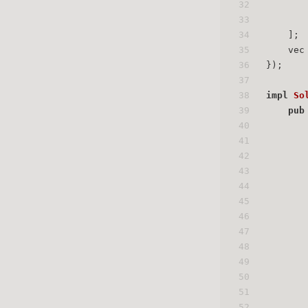
32
33
34
    ];
35
    vec
36
});
37
38
impl
So
39
pub
40
41
42
       
43
44
45
46
47
48
49
       
50
       
51
       
52
       