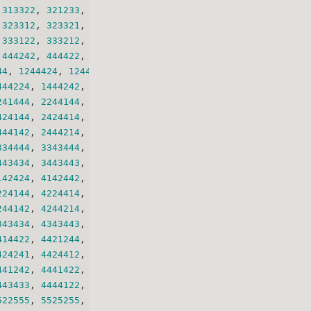
 
313322
, 
321233
, 
321323
, 
321332
,
 
323312
, 
323321
, 
331223
, 
331232
,
 
333122
, 
333212
, 
333221
, 
422444
,
 
444242
, 
444422
, 
515555
, 
551555
,
44
, 
1244424
, 
1244442
, 
1422444
,
444224
, 
1444242
, 
1444422
, 
1666666
,
241444
, 
2244144
, 
2244414
, 
2244441
,
424144
, 
2424414
, 
2424441
, 
2441244
,
444142
, 
2444214
, 
2444241
, 
2444412
,
334444
, 
3343444
, 
3344344
, 
3344434
,
443434
, 
3443443
, 
3444334
, 
3444343
,
142424
, 
4142442
, 
4144224
, 
4144242
,
224144
, 
4224414
, 
4224441
, 
4241244
,
244142
, 
4244214
, 
4244241
, 
4244412
,
343434
, 
4343443
, 
4344334
, 
4344343
,
414422
, 
4421244
, 
4421424
, 
4421442
,
424241
, 
4424412
, 
4424421
, 
4433344
,
441242
, 
4441422
, 
4442124
, 
4442142
,
443433
, 
4444122
, 
4444212
, 
4444221
,
522555
, 
5525255
, 
5525525
, 
5525552
,