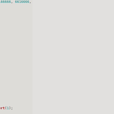
166666
, 
6616666
, 
6661666
, 
6666166
,
ert
(
1
);