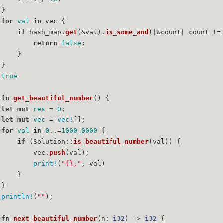
 }
for
val
in
 vec {
if
 hash_map.
get
(&val).
is_some_and
(|&count| count !=
return
false
;
     }
 }
true
fn
get_beautiful_number
() {
let
mut 
res
 = 
0
;
let
mut 
vec
 = 
vec!
[];
for
val
in
0
..=
1000_0000
 {
if
 (Solution::
is_beautiful_number
(val)) {
         vec.
push
(val);
print!
(
"{},"
, val)
     }
 }
println!
(
""
);
fn
next_beautiful_number
(n: 
i32
) 
->
i32
 {