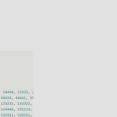
, 
14444
, 
22333
, 
23233
, 
23323
, 
23332
,
 
44414
, 
44441
, 
55555
, 
122333
,
 
133232
, 
133322
, 
155555
, 
212333
,
 
224444
, 
231233
, 
231323
, 
231332
,
 
233312
, 
233321
, 
242444
, 
244244
,