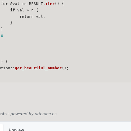
for
 &val 
in
 RESULT.
iter
() {
if
 val > n {
return
 val;
     }
 }
0
() {
ution::
get_beautiful_number
();