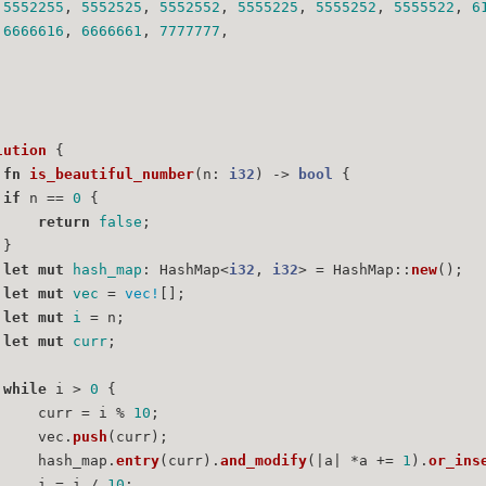
5552255
, 
5552525
, 
5552552
, 
5555225
, 
5555252
, 
5555522
, 
6
6666616
, 
6666661
, 
7777777
,
lution
 {
fn
is_beautiful_number
(n: 
i32
) 
->
bool
 {
if
 n == 
0
 {
return
false
;
 }
let
mut 
hash_map
: HashMap<
i32
, 
i32
> = HashMap::
new
();
let
mut 
vec
 = 
vec!
[];
let
mut 
i
 = n;
let
mut 
curr
;
while
 i > 
0
 {
     curr = i % 
10
;
     vec.
push
(curr);
     hash_map.
entry
(curr).
and_modify
(|a| *a += 
1
).
or_ins
     i = i / 
10
;