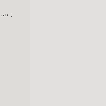
 val) {