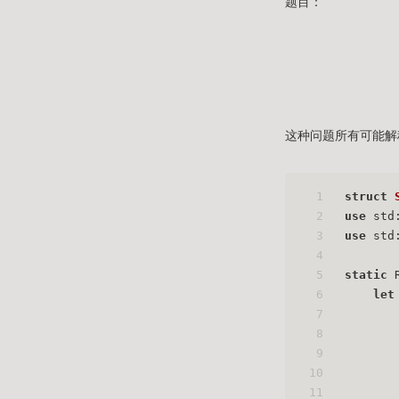
题目：
这种问题所有可能解
1
struct
2
use
 std
3
use
 std
4
5
static
 
6
let
7
8
9
10
11