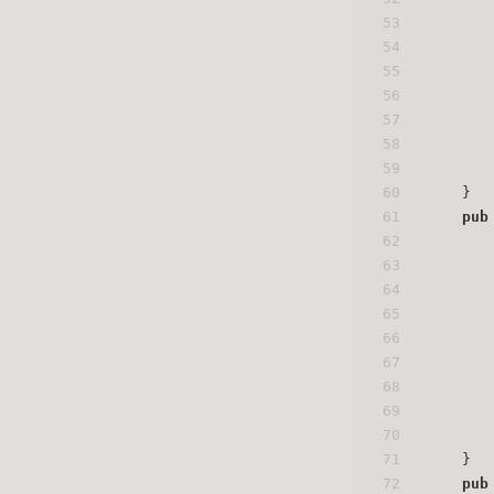
53
       
54
55
56
57
       
58
       
59
60
    }
61
pub
62
63
64
65
66
       
67
68
       
69
       
70
71
    }
72
pub