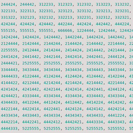
244424
, 
244442
, 
312233
, 
312323
, 
312332
, 
313223
, 
313232
,
322133
, 
322313
, 
322331
, 
323123
, 
323132
, 
323213
, 
323231
,
331322
, 
332123
, 
332132
, 
332213
, 
332231
, 
332312
, 
332321
,
424244
, 
424424
, 
424442
, 
442244
, 
442424
, 
442442
, 
444224
,
555155
, 
555515
, 
555551
, 
666666
, 
1224444
, 
1242444
, 
12442
1424244
, 
1424424
, 
1424442
, 
1442244
, 
1442424
, 
1442442
, 
1
2124444
, 
2142444
, 
2144244
, 
2144424
, 
2144442
, 
2214444
, 
2
2255555
, 
2412444
, 
2414244
, 
2414424
, 
2414442
, 
2421444
, 
2
2441424
, 
2441442
, 
2442144
, 
2442414
, 
2442441
, 
2444124
, 
2
2444421
, 
2525555
, 
2552555
, 
2555255
, 
2555525
, 
2555552
, 
3
3344443
, 
3433444
, 
3434344
, 
3434434
, 
3434443
, 
3443344
, 
3
3444433
, 
4122444
, 
4124244
, 
4124424
, 
4124442
, 
4142244
, 
4
4144422
, 
4212444
, 
4214244
, 
4214424
, 
4214442
, 
4221444
, 
4
4241424
, 
4241442
, 
4242144
, 
4242414
, 
4242441
, 
4244124
, 
4
4244421
, 
4333444
, 
4334344
, 
4334434
, 
4334443
, 
4343344
, 
4
4344433
, 
4412244
, 
4412424
, 
4412442
, 
4414224
, 
4414242
, 
4
4422144
, 
4422414
, 
4422441
, 
4424124
, 
4424142
, 
4424214
, 
4
4433434
, 
4433443
, 
4434334
, 
4434343
, 
4434433
, 
4441224
, 
4
4442214
, 
4442241
, 
4442412
, 
4442421
, 
4443334
, 
4443343
, 
4
4444333
, 
5225555
, 
5252555
, 
5255255
, 
5255525
, 
5255552
, 
5