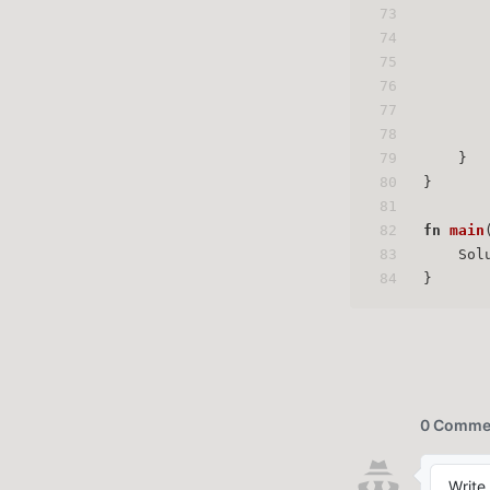
73
74
75
76
       
77
       
78
79
    }
80
}
81
82
fn
main
83
    Sol
84
}