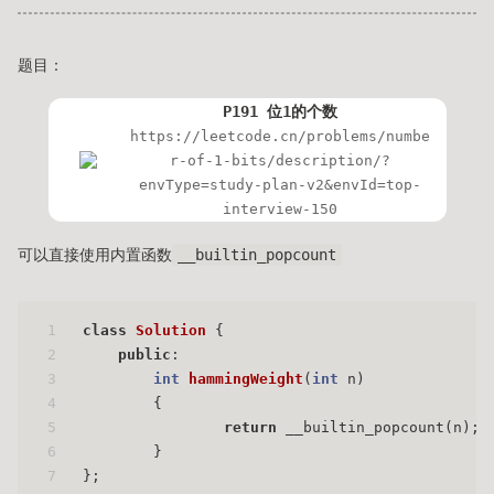
题目：
P191 位1的个数
https://leetcode.cn/problems/numbe
r-of-1-bits/description/?
envType=study-plan-v2&envId=top-
interview-150
可以直接使用内置函数
__builtin_popcount
1
class
Solution
 {
2
public
:
3
int
hammingWeight
(
int
 n)
4
{
5
return
 __builtin_popcount(n);
6
	}
7
};