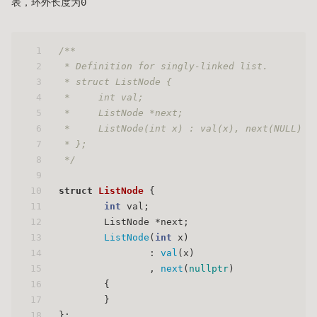
表，环外长度为0
1
/**
2
 * Definition for singly-linked list.
3
 * struct ListNode {
4
 *     int val;
5
 *     ListNode *next;
6
 *     ListNode(int x) : val(x), next(NULL) {
7
 * };
8
 */
9
10
struct
ListNode
 {
11
int
 val;
12
        ListNode *next;
13
ListNode
(
int
 x)
14
                : 
val
(x)
15
                , 
next
(
nullptr
)
16
        {
17
        }
18
};