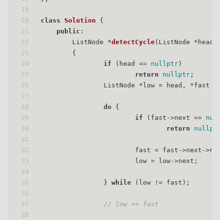
19
20
class
Solution
 {
21
public
:
22
ListNode *
detectCycle
(ListNode *head)
23
{
24
if
 (head == 
nullptr
)
25
return
nullptr
;
26
                ListNode *low = head, *fast =
27
28
do
 {
29
if
 (fast->next == 
nul
30
return
nullpt
31
32
                        fast = fast->next->ne
33
                        low = low->next;
34
35
                } 
while
 (low != fast);
36
37
// low == fast
38