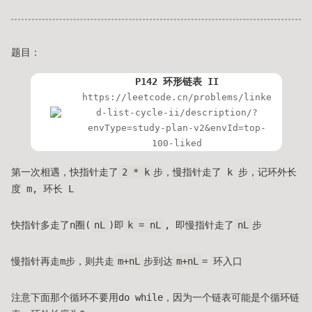
题目：
P142 环形链表 II
https://leetcode.cn/problems/linke
d-list-cycle-ii/description/?
envType=study-plan-v2&envId=top-
100-liked
第一次相遇，快指针走了
2 * k
步，慢指针走了 k 步，记环外长
度 m, 环长 L
快指针多走了n圈(
nL
)即
k = nL
, 即慢指针走了
nL
步
慢指针再走m步，则共走
m+nL
步到达
m+nL
= 环入口
注意下面那个循环不要用do while，因为一个链表可能是个循环链