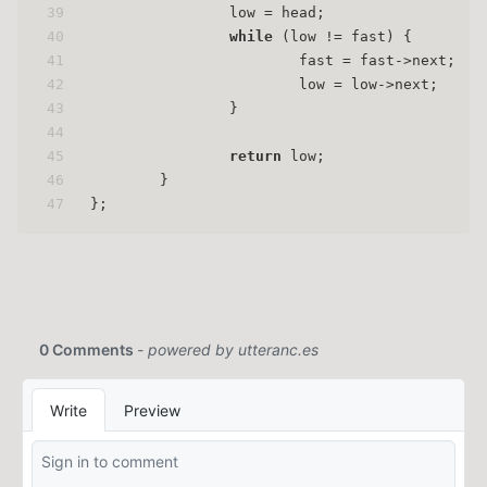
39
                low = head;
40
while
 (low != fast) {
41
                        fast = fast->next;
42
                        low = low->next;
43
                }
44
45
return
 low;
46
        }
47
};