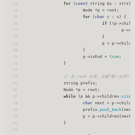
23
for
 (
const
 string &s : strs) 
24
			Node *p = root;
25
for
 (
char
 c : s) {
26
if
 (!p->child
27
					p-
28
				}
29
				p = p->child
30
			}
31
			p->isEnd = 
true
;
32
		}
33
34
// 从 root 出发，沿着“唯一分支”走
35
		string prefix;
36
		Node *p = root;
37
while
 (p && p->children.
size
(
38
char
 next = p->childr
39
			prefix.
push_back
(next
40
			p = p->children[next]
41
		}
42