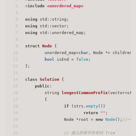
3
#
include
<unordered_map>
4
5
using
 std::string;
6
using
 std::vector;
7
using
 std::unordered_map;
8
9
struct
Node
 {
10
	unordered_map<
char
, Node *> children;
11
bool
 isEnd = 
false
;
12
};
13
14
class
Solution
 {
15
public
:
16
string 
longestCommonPrefix
(vector<str
17
{
18
if
 (strs.
empty
())
19
return
""
;
20
		Node *root = 
new
Node
();
//一
21
22
// 插入所有字符串到 Trie