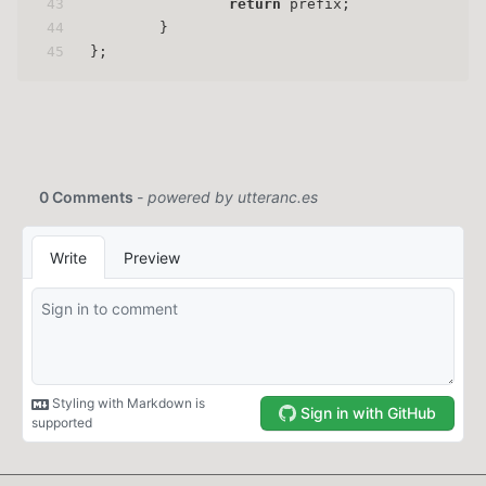
43
return
 prefix;
44
	}
45
};