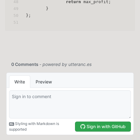
48
return
 max_profit;
49
        }
50
};
51