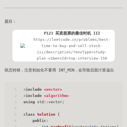
题目：
P123 买卖股票的最佳时机 III
https://leetcode.cn/problems/best-
time-to-buy-and-sell-stock-
iii/description/?envType=study-
plan-v2&envId=top-interview-150
状态转移，注意初始化不要用 INT_MIN，会导致后面计算溢出
1
#
include
<vector>
2
#
include
<algorithm>
3
using
 std::vector;
4
5
class
Solution
 {
6
public
:
7
int
maxProfit
(vector<
int
> &prices)