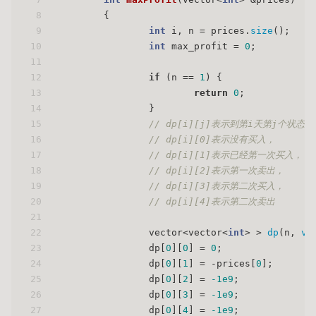
8
{
9
int
 i, n = prices.
size
();
10
int
 max_profit = 
0
;
11
12
if
 (n == 
1
) {
13
return
0
;
14
                }
15
// dp[i][j]表示到第i天第j个状态
16
// dp[i][0]表示没有买入，
17
// dp[i][1]表示已经第一次买入，
18
// dp[i][2]表示第一次卖出，
19
// dp[i][3]表示第二次买入，
20
// dp[i][4]表示第二次卖出
21
22
                vector<vector<
int
> > 
dp
(n, 
ve
23
                dp[
0
][
0
] = 
0
;
24
                dp[
0
][
1
] = -prices[
0
];
25
                dp[
0
][
2
] = 
-1e9
;
26
                dp[
0
][
3
] = 
-1e9
;
27
                dp[
0
][
4
] = 
-1e9
;