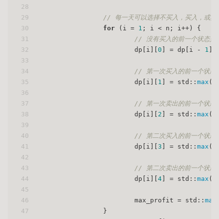
28
29
// 每一天可以选择不买入，买入，或
30
for
 (i = 
1
; i < n; i++) {
31
// 没有买入的前一个状态是
32
                        dp[i][
0
] = dp[i - 
1
][
33
34
// 第一次买入的前一个状
35
                        dp[i][
1
] = std::
max
(d
36
37
// 第一次卖出的前一个状
38
                        dp[i][
2
] = std::
max
(d
39
40
// 第二次买入的前一个状
41
                        dp[i][
3
] = std::
max
(d
42
43
// 第二次卖出的前一个状
44
                        dp[i][
4
] = std::
max
(d
45
46
                        max_profit = std::
max
47
                }